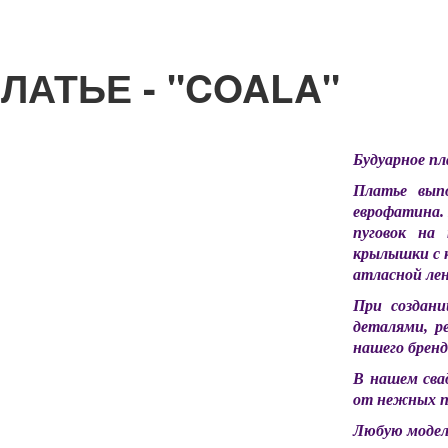
ЛАТЬЕ - "COALA"
Будуарное п
Платье вып
еврофатина.
пуговок на 
крылышки с 
атласной ле
При создани
деталями, р
нашего бренд
В нашем сва
от нежных п
Любую модел