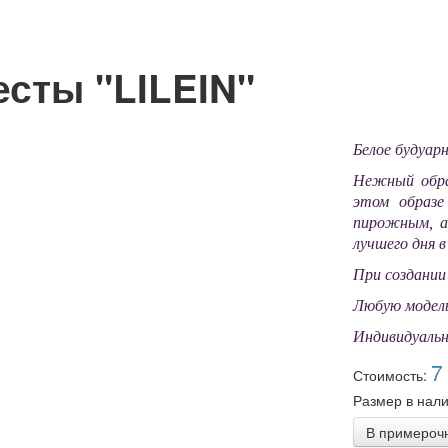
сты "LILEIN"
Белое будуар
Нежный обра
этом образе
пирожным, а
лучшего дня 
При создании
Любую модел
Индивидуальн
7
Стоимость:
Размер в нали
В примероч